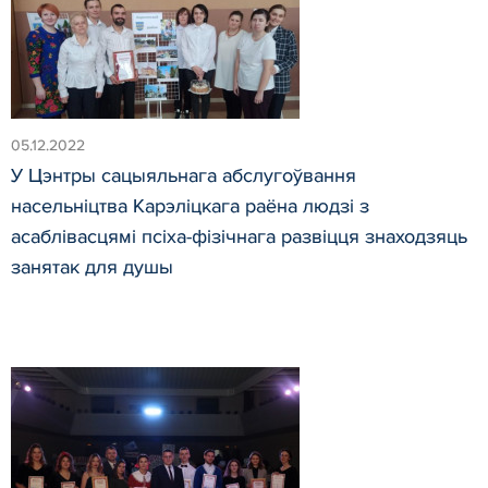
05.12.2022
У Цэнтры сацыяльнага абслугоўвання
насельніцтва Карэліцкага раёна людзі з
асаблівасцямі псіха-фізічнага развіцця знаходзяць
занятак для душы