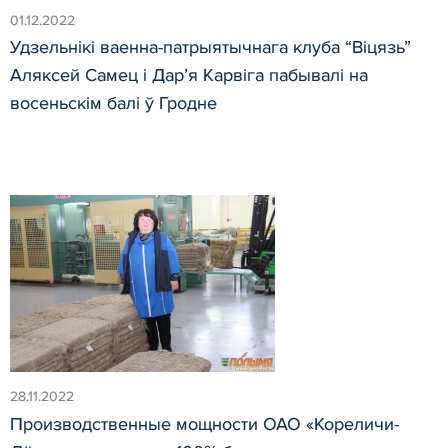
01.12.2022
Удзельнікі ваенна-патрыятычнага клуба “Віцязь”
Аляксей Самец і Дар’я Карвіга пабывалі на
восеньскім балі ў Гродне
28.11.2022
Производственные мощности ОАО «Кореличи-