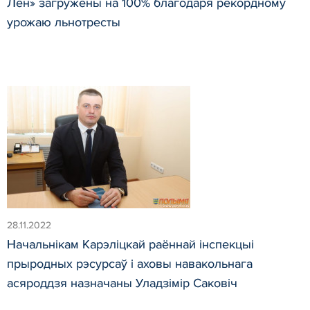
Лён» загружены на 100% благодаря рекордному
урожаю льнотресты
28.11.2022
Начальнікам Карэліцкай раённай інспекцыі
прыродных рэсурсаў і аховы навакольнага
асяроддзя назначаны Уладзімір Саковіч