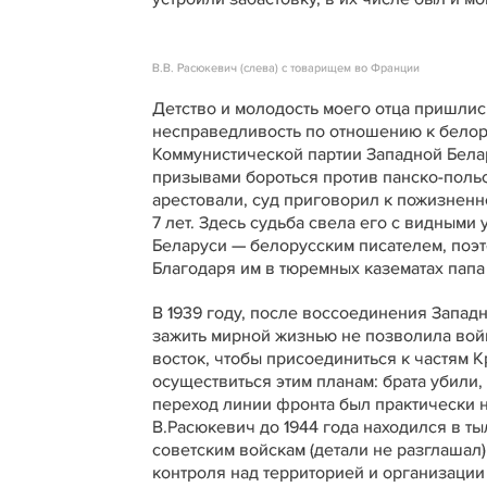
В.В. Расюкевич (слева) с товарищем во Франции
Детство и молодость моего отца пришлис
несправедливость по отношению к белор
Коммунистической партии Западной Белар
призывами бороться против панско-польс
арестовали, суд приговорил к пожизненн
7 лет. Здесь судьба свела его с видным
Беларуси — белорусским писателем, поэт
Благодаря им в тюремных казематах папа
В 1939 году, после воссоединения Запад
зажить мирной жизнью не позволила войн
восток, чтобы присоединиться к частям 
осуществиться этим планам: брата убили,
переход линии фронта был практически 
В.Расюкевич до 1944 года находился в т
советским войскам (детали не разглашал
контроля над территорией и организации 