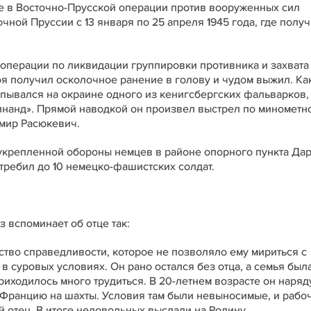
е в Восточно-Прусской операции против вооруженных сил
чной Пруссии с 13 января по 25 апреля 1945 года, где полу
 операции по ликвидации группировки противника и захвата
оя получил осколочное ранение в голову и чудом выжил. Ка
апывался на окраине одного из кенигсбергских фальварков, 
инанд». Прямой наводкой он произвел выстрел по минометн
имир Расюкевич.
 укрепленной обороны немцев в районе опорного пункта Да
требил до 10 немецко-фашистских солдат.
 вспоминает об отце так:
ство справедливости, которое не позволяло ему мириться с
в суровых условиях. Он рано остался без отца, а семья был
иходилось много трудиться. В 20-летнем возрасте он наряд
 Францию на шахты. Условия там были невыносимые, и рабо
ой отец. В итоге недовольных выслали на Родину.