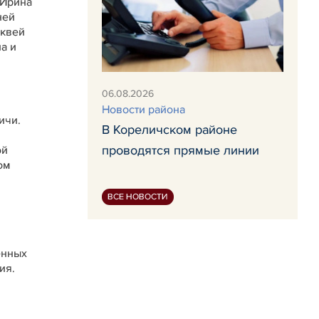
 Ирина
ней
рквей
а и
06.08.2026
Новости района
ичи.
В Кореличском районе
проводятся прямые линии
ой
ом
ВСЕ НОВОСТИ
енных
ия.