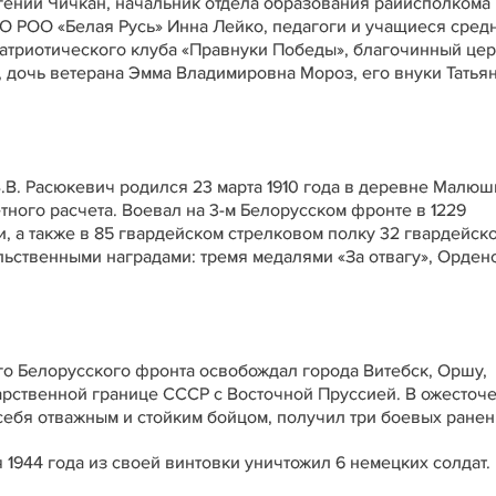
гений Чичкан, начальник отдела образования райисполкома
О РОО «Белая Русь» Инна Лейко, педагоги и учащиеся сред
патриотического клуба «Правнуки Победы», благочинный це
, дочь ветерана Эмма Владимировна Мороз, его внуки Татьян
В. Расюкевич родился 23 марта 1910 года в деревне Малюш
ного расчета. Воевал на 3-м Белорусском фронте в 1229
и, а также в 85 гвардейском стрелковом полку 32 гвардейск
ьственными наградами: тремя медалями «За отвагу», Орден
го Белорусского фронта освобождал города Витебск, Оршу,
арственной границе СССР с Восточной Пруссией. В ожесточ
себя отважным и стойким бойцом, получил три боевых ранен
 1944 года из своей винтовки уничтожил 6 немецких солдат.