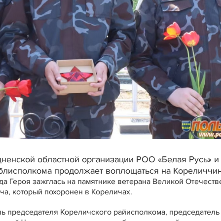
дненской областной организации РОО «Белая Русь» и
блисполкома продолжает воплощаться на Кореличчин
зда Героя зажглась на памятнике ветерана Великой Отечест
а, который похоронен в Кореличах.
ль председателя Кореличского райисполкома, председатель