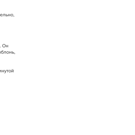
ельно,
. Он
яблонь,
инутой