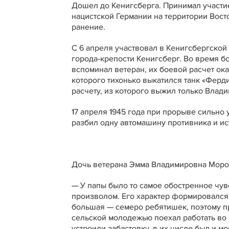
Дошел до Кенигсберга. Принимал участи
нацистской Германии на территории Восто
ранение.
С 6 апреля участвовал в Кенигсбергской
города-крепости Кенигсберг. Во время б
вспоминал ветеран, их боевой расчет ок
которого тихонько выкатился танк «Ферд
расчету, из которого выжил только Влад
17 апреля 1945 года при прорыве сильно
разбил одну автомашину противника и ис
Дочь ветерана Эмма Владимировна Мороз
— У папы было то самое обостренное чув
произволом. Его характер формировался 
большая — семеро ребятишек, поэтому пр
сельской молодежью поехал работать во
устроили забастовку, в их числе был и м