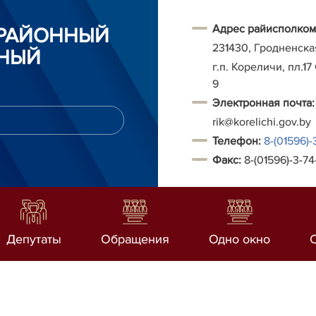
Адрес райисполком
 РАЙОННЫЙ
231430, Гродненска
НЫЙ
г.п. Кореличи, пл.17
9
Электронная почта:
rik@korelichi.gov.by
Т
елефон:
8-(01596)-
Факс:
8-(01596)-3-74
Депутаты
Обращения
Одно окно