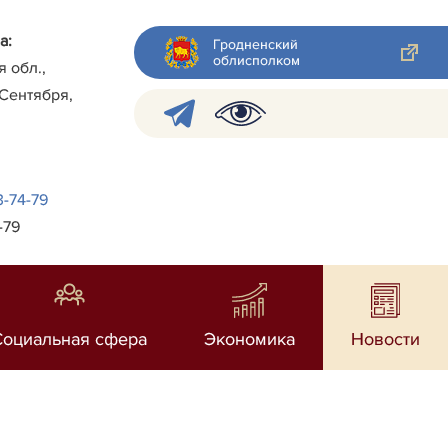
а:
Гродненский
облисполком
я обл.,
 Сентября,
3-74-79
-79
Социальная сфера
Экономика
Новости