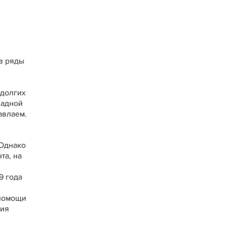
в ряды
 долгих
падной
авлаем.
 Однако
та, на
9 года
 помощи
ния