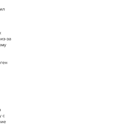
чил
к
из-за
ому
рген
а
у с
чие