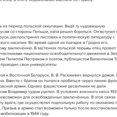
ь на период польской оккупации. Видя ту чудовищную
усам со стороны Польши, папа решил бороться. Он вступил 
уси, распространял листовки и политическую литературу с
кого насилия. Во время одной из поездок в Гродно его
ому заключению. В застенках польской тюрьмы отец провел
и участниками национально-освободительного движения в За
ом Пилипом Пестраком и поэтом, публицистом Валентином Т
 проходил свои университеты.
ной и Восточной Беларуси, В. В. Расюкевич вернулся домой.
а. Вместе с братом он пытался пробиться через линию фрон
Красной армии. Однако фашистские десантники не дали
 сам Владимир чудом уцелел. В условиях военного хаоса 193
невозможен для освобождённых заключённых. В этой связи
ылу врага, где осуществлял подпольную работу по оказанию
). Призыв в армию стал возможен только после восстановле
мобилизации в 1944 году.