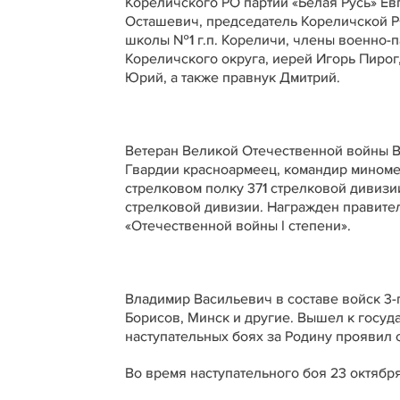
Кореличского РО партии «Белая Русь» Ев
Осташевич, председатель Кореличской Р
школы №1 г.п. Кореличи, члены военно-
Кореличского округа, иерей Игорь Пирог
Юрий, а также правнук Дмитрий.
Ветеран Великой Отечественной войны В.
Гвардии красноармеец, командир миномет
стрелковом полку 371 стрелковой дивизи
стрелковой дивизии. Награжден правител
«Отечественной войны I степени».
Владимир Васильевич в составе войск 3-
Борисов, Минск и другие. Вышел к госуд
наступательных боях за Родину проявил 
Во время наступательного боя 23 октября