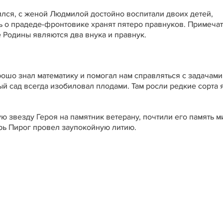
лся, с женой Людмилой достойно воспитали двоих детей,
ь о прадеде-фронтовике хранят пятеро правнуков. Примечат
 Родины являются два внука и правнук.
рошо знал математику и помогал нам справляться с задачами
ый сад всегда изобиловал плодами. Там росли редкие сорта 
 звезду Героя на памятник ветерану, почтили его память м
рь Пирог провел заупокойную литию.