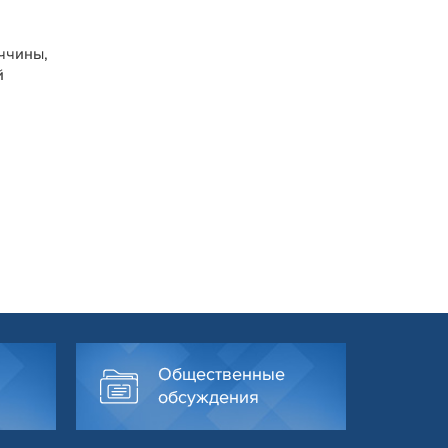
ччины,
й
Общественные
обсуждения