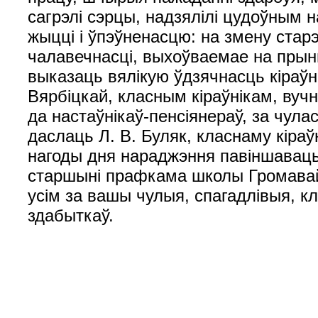
сагрэлі сэрцы, надзялілі цудоўным
жыцці і ўпэўненасцю: на змену ста
чалавечнасці, выхоўваемае на пры
выказаць вялікую ўдзячнасць кіраў
Вярбіцкай, класным кіраўнікам, вуч
да настаўнікаў-пенсіянераў, за чул
даслаць Л. В. Буляк, класнаму кіраў
нагоды дня нараджэння павіншаваць 
старшыні прафкама школы Громавай А
усім за вашы чулыя, спагадлівыя, к
здабыткаў.