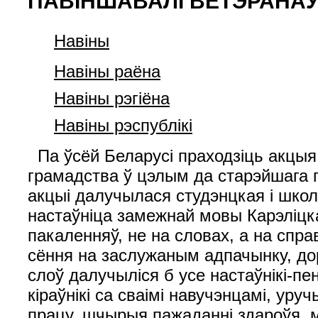
ПАВІНШАВАЛІ ВЕТЭРАНАЎ
Навiны
Навiны раёна
Навiны рэгiёна
Навiны рэспублiкi
Па ўсёй Беларусі праходзіць акцыя
грамадства ў цэлым да старэйшага 
акцыі далучылася студэнцкая і шко
настаўніца замежнай мовы Карэліц
пакаленняў, не на словах, а на спр
сёння на заслужаным адпачынку, дор
слоў далучыліся б усе настаўнікі-п
кіраўнікі са сваімі навучэнцамі, ур
працу, шчырыя пажаданні здароўя, мі