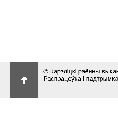
© Карэлiцкi раённы выкан
Распрацоўка і падтрымка