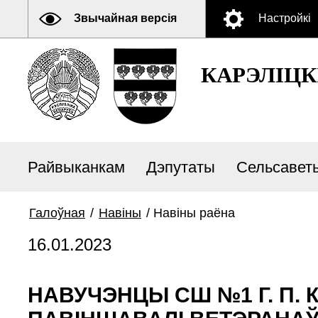
Звычайная версія
Настройкі
КАРЭЛIЦК
Райвыканкам
Дэпутаты
Сельсавет
Галоўная
/
Навiны
/
Навiны раёна
16.01.2023
НАВУЧЭНЦЫ СШ №1 Г. П. 