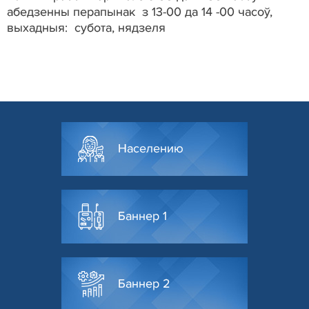
абедзенны перапынак з 13-00 да 14 -00 часоў,
выхадныя: субота, нядзеля
Населению
Баннер 1
Баннер 2