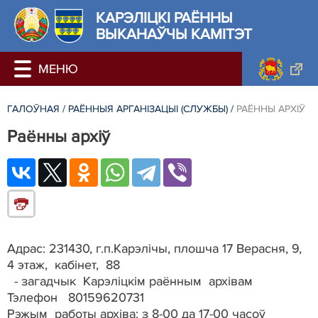
КАРЭЛIЦКI РАЁННЫ
ВЫКАНАЎЧЫ КАМІТЭТ
ГАЛОЎНАЯ
/
РАЁННЫЯ АРГАНІЗАЦЫІ (СЛУЖБЫ)
/
РАЁННЫ АРХІЎ
Раённы архіў
Адрас: 231430, г.п.Карэлічы, плошча 17 Верасня, 9,
4 этаж, кабінет, 88
- загадчык Карэліцкім раённым архівам
Тэлефон 80159620731
Рэжым работы архіва: з 8-00 да 17-00 часоў