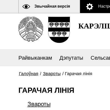
Звычайная версія
Настр
КАРЭЛI
Райвыканкам
Дэпутаты
Сельса
Галоўная
/
Звароты
/
Гарачая лінія
ГАРАЧАЯ ЛІНІЯ
Звароты