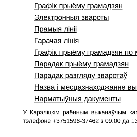
Графік прыёму грамадзян
Электронныя звароты
Прамыя лініі
Гарачая лінія
Графік прыёму грамадзян по
Парадак прыёму грамадзян
Парадак разгляду зваротаў
Назва і месцазнаходжанне вы
Нарматыўныя дакументы
У Карэліцкім раённым выканаўчым камі
тэлефоне +3751596-37462 з 09.00 да 13.