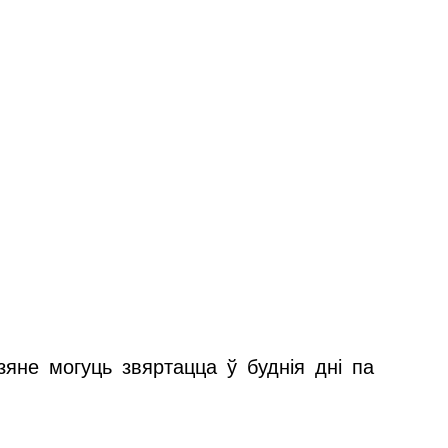
зяне могуць звяртацца ў буднія дні па