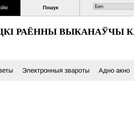
ойкі
Пошук
ЦКI РАЁННЫ ВЫКАНАЎЧЫ К
веты
Электронныя звароты
Адно акно