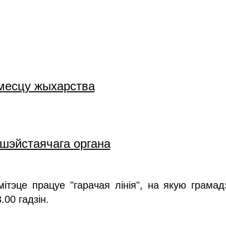
 месцу жыхарства
шэйстаячага органа
тэце працуе "гарачая лінія", на якую грамад
00 гадзін.