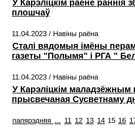
У Карэліцкім раёне раннія
плошчаў
11.04.2023 /
Навiны раёна
Сталі вядомыя імёны перам
газеты "Полымя" і РГА " Бе
11.04.2023 /
Навiны раёна
У Карэліцкім маладзёжным 
прысвечаная Сусветнаму д
папярэдняя
...
11
12
13
14
15
16
1