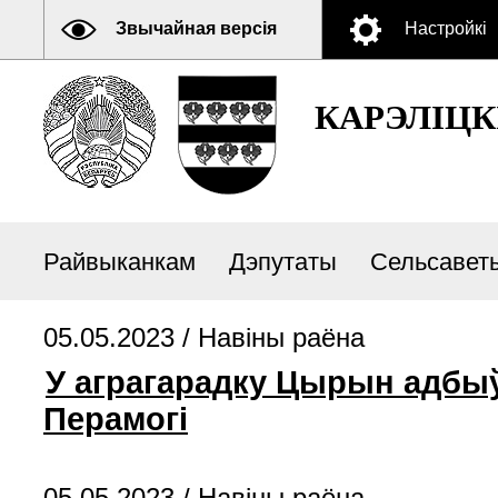
Звычайная версія
Настройкі
КАРЭЛIЦК
Райвыканкам
Дэпутаты
Сельсавет
05.05.2023 /
Навiны раёна
У аграгарадку Цырын адбыў
Перамогі
05.05.2023 /
Навiны раёна