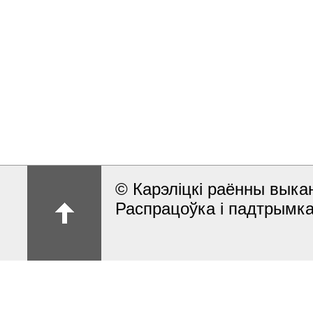
© Карэлiцкi раённы выкан
Распрацоўка і падтрымка