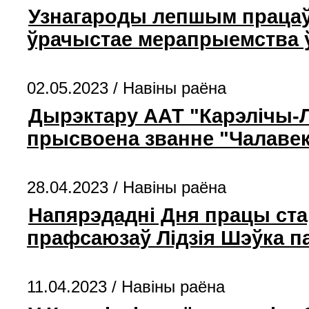
Узнагароды лепшым працаўн
ўрачыстае мерапрыемства 
02.05.2023 /
Навiны раёна
Дырэктару ААТ "Карэлічы-Л
прысвоена званне "Чалаве
28.04.2023 /
Навiны раёна
Напярэдадні Дня працы ста
прафсаюзаў Лідзія Шэўка па
11.04.2023 /
Навiны раёна