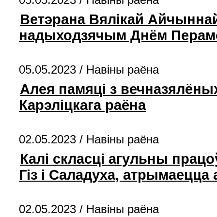
Ветэрана Вялікай Айчыннай
надыходзячым Днём Перам
05.05.2023 /
Навiны раёна
Алея памяці з вечназялёных
Карэліцкага раёна
02.05.2023 /
Навiны раёна
Калі скласці агульны прац
Гіз і Саладуха, атрымаецца 
02.05.2023 /
Навiны раёна