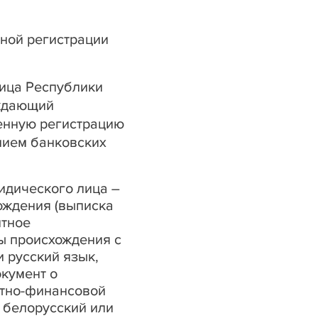
ной регистрации
ица Республики
рждающий
енную регистрацию
нием банковских
идического лица –
ождения (выписка
нтное
ны происхождения с
 русский язык,
кумент о
итно-финансовой
 белорусский или