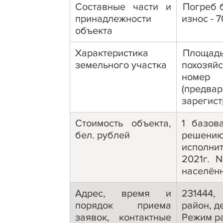
Составные части и
Погреб б
принадлежности
износ - 
объекта
Характеристика
Площадь
земельного участка
похозяйс
номе
(предва
зарегис
Стоимость объекта,
1 базов
бел. рублей
решени
исполни
2021г. 
населённ
Адрес, время и
231444,
порядок приема
район, д
заявок, контактные
Режим р