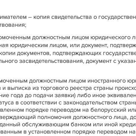
мателем – копия свидетельства о государствен
твования;
номоченным должностным лицом юридического л
нная юридическим лицом, или документ, подтве
 копии документов, подтверждающих государств
льного засвидетельствования, документ с указа
моченным должностным лицом иностранного юр
 и выписка из торгового реестра страны происх
ние года до подачи заявки) либо иное эквивале
атуса в соответствии с законодательством стра
вленном порядке переводом на белорусский или
тверждающий полномочия должностного лица, до
ыданный обслуживающим банком или иной кред
ованным в установленном порядке переводом на