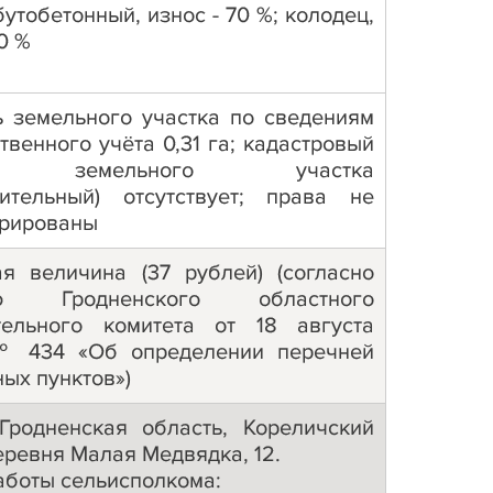
утобетонный, износ - 70 %; колодец,
70 %
 земельного участка по сведениям
твенного учёта 0,31 га; кадастровый
р земельного участка
рительный) отсутствует; права не
трированы
ая величина (37 рублей) (согласно
ю Гродненского областного
тельного комитета от 18 августа
№ 434 «Об определении перечней
ых пунктов»)
 Гродненская область, Кореличский
еревня Малая Медвядка, 12.
аботы сельисполкома: