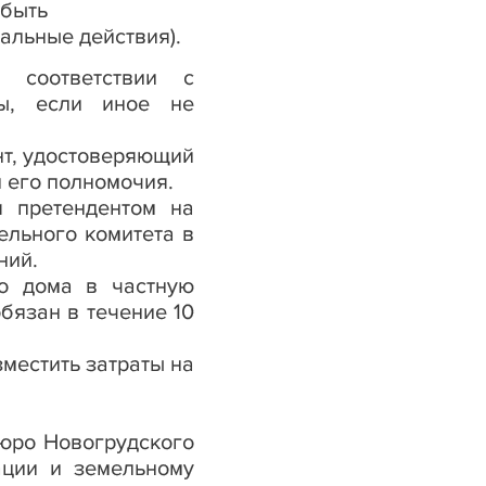
 быть
альные действия).
 соответствии с
ны, если иное не
нт, удостоверяющий
 его полномочия.
я претендентом на
ельного комитета в
ний
.
го дома в частную
бязан в течение 10
местить затраты на
бюро Новогрудского
ации и земельному