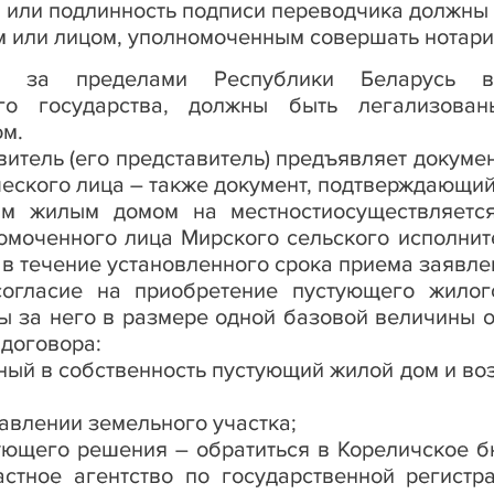
а или подлинность подписи переводчика должны
 или лицом, уполномоченным совершать нотари
ые за пределами Республики Беларусь в
ого государства, должны быть легализова
ом.
витель (его представитель) предъявляет докуме
ческого лица – также документ, подтверждающий
им жилым домом на местности
осуществляетс
омоченного лица Мирского сельского исполнит
в течение установленного срока приема заявле
согласие на приобретение пустующего жило
ы за него в размере одной базовой величины о
 договора:
ный в собственность пустующий жилой дом и воз
;
авлении земельного участка;
ующего решения – обратиться в Кореличское 
стное агентство по государственной регистр