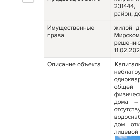
231444,
район, д
Имущественные
жилой д
права
Мирско
решени
11.02.202
Описание объекта
Капита
небла
одноква
общей
физичес
дома – 
отсут
водосна
дом отк
лицевой 