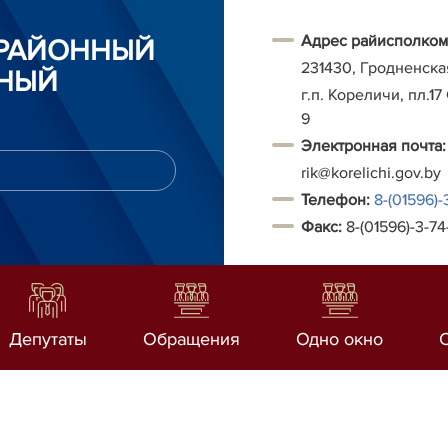
Адрес райисполком
 РАЙОННЫЙ
231430, Гродненска
НЫЙ
г.п. Кореличи, пл.17
9
Электронная почта:
rik@korelichi.gov.by
Т
елефон:
8-(01596)-
Факс:
8-(01596)-3-74
Депутаты
Обращения
Одно окно