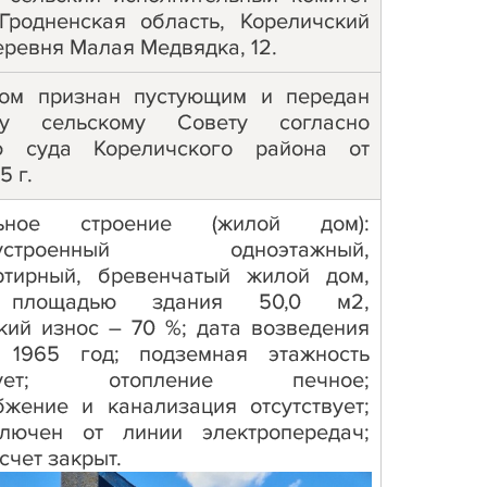
 Гродненская область, Кореличский
еревня Малая Медвядка, 12.
ом признан пустующим и передан
му сельскому Совету согласно
ю суда Кореличского района от
5 г.
льное строение (жилой дом):
гоустроенный одноэтажный,
ртирный, бревенчатый жилой дом,
 площадью здания 50,0 м2,
кий износ – 70 %; дата возведения
1965 год; подземная этажность
ствует; отопление печное;
бжение и канализация отсутствует;
лючен от линии электропередач;
счет закрыт.