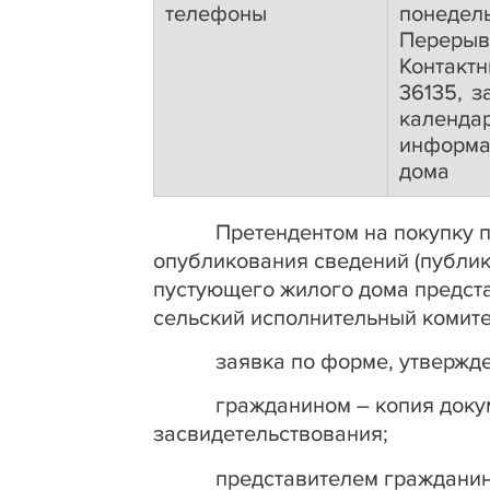
телефоны
понедель
Перерыв 
Контакт
36135, з
календа
информа
дома
Претендентом на покупку 
опубликования сведений (публик
пустующего жилого дома предста
сельский исполнительный комит
заявка по форме, утвержд
гражданином – копия доку
засвидетельствования;
представителем гражданин