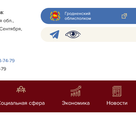
а:
Гродненский
облисполком
я обл.,
 Сентября,
3-74-79
-79
Социальная сфера
Экономика
Новости