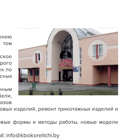
лению
 том
чское
орого
ех по
сных
енным
ели,
казов
ровых изделий, ремонт трикотажных изделий и
новые формы и методы работы, новые модели
il: info@kbokorelichi.by