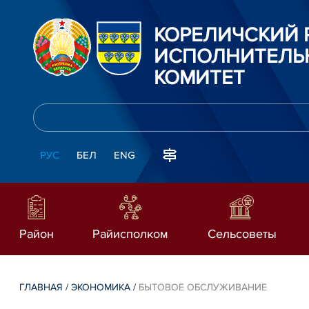
КОРЕЛИЧСКИЙ
ИСПОЛНИТЕЛЬ
КОМИТЕТ
РУС
БЕЛ
ENG
Район
Райисполком
Сельсоветы
ГЛАВНАЯ
/
ЭКОНОМИКА
/
БЫТОВОЕ ОБСЛУЖИВАНИЕ