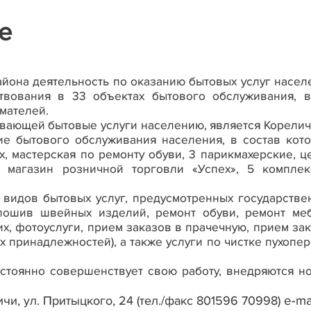
е
айона деятельность по оказанию бытовых услуг насе
твования в 33 объектах бытового обслуживания, в
мателей.
вающей бытовые услуги населению, является Корели
ие бытового обслуживания населения, в состав кот
, мастерская по ремонту обуви, 3 парикмахерские, ц
, магазин розничной торговли «Успех», 5 комплек
 видов бытовых услуг, предусмотренных государств
пошив швейных изделий, ремонт обуви, ремонт меб
их, фотоуслуги, прием заказов в прачечную, прием за
х принадлежностей), а также услуги по чистке пухопе
остоянно совершенствует свою работу, внедряются 
ичи, ул. Притыцкого, 24
(тел./факс 801596 70998)
e-ma