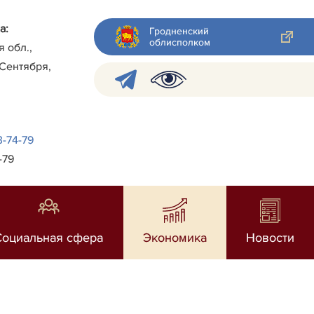
а:
Гродненский
облисполком
я обл.,
 Сентября,
3-74-79
-79
Социальная сфера
Экономика
Новости