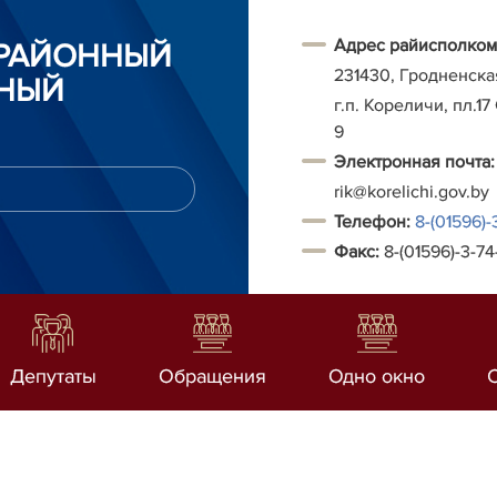
Адрес райисполком
 РАЙОННЫЙ
231430, Гродненска
НЫЙ
г.п. Кореличи, пл.17
9
Электронная почта:
rik@korelichi.gov.by
Т
елефон:
8-(01596)-
Факс:
8-(01596)-3-74
Депутаты
Обращения
Одно окно