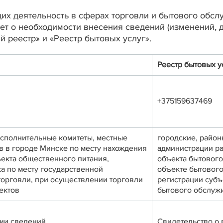
х деятельность в сферах торговли и бытового обсл
т о необходимости внесения сведений (изменений, 
 реестр» и «Реестр бытовых услуг».
Реестр бытовых у
+375159637469
исполнительные комитеты, местные
городские, район
в в городе Минске по месту нахождения
администрации ра
ъекта общественного питания,
объекта бытового
ка по месту государственной
объекте бытового
торговли, при осуществлении торговли
регистрации субъ
ъектов
бытового обслуж
ии сведений
Свидетельство о 