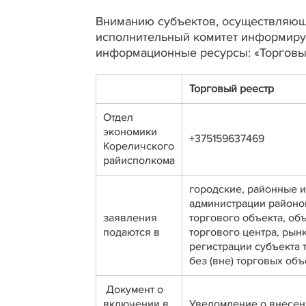
Вниманию субъектов, осуществляющи
исполнительный комитет информируе
информационные ресурсы: «Торговый
Торговый реестр
Отдел
экономики
+375159637469
Кореличского
райисполкома
городские, районные 
администрации районо
заявления
торгового объекта, об
подаются в
торгового центра, рын
регистрации субъекта 
без (вне) торговых об
Документ о
включении в
Уведомление о внесен