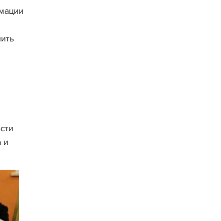
рмации
шить
сти
 и