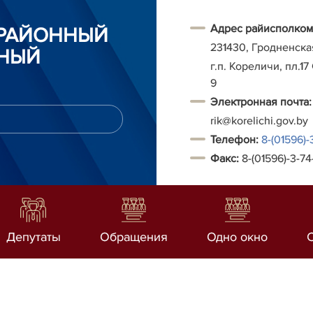
Адрес райисполком
 РАЙОННЫЙ
231430, Гродненска
НЫЙ
г.п. Кореличи, пл.17
9
Электронная почта:
rik@korelichi.gov.by
Т
елефон:
8-(01596)-
Факс:
8-(01596)-3-74
Депутаты
Обращения
Одно окно