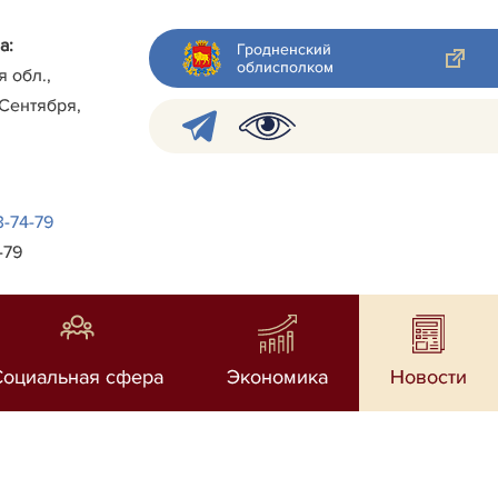
а:
Гродненский
облисполком
я обл.,
 Сентября,
3-74-79
-79
Социальная сфера
Экономика
Новости