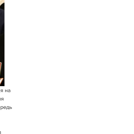
я на
ля
ередь
л