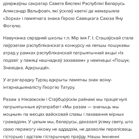
дзяржаўны сакратар Савета Бяспекі Рэспублікі Беларусь
Аляксандр Вальфовіч, які ўсклаў кветкі да мемарыяла
«Зорка» і памятнага знака Герою Савецкага Саюза Яну
Фогелю.
Навучэнка сярэдняй школы г.п. Мір імя Г. І. Сташэўскай стала
лаўрэатам рэспубліканскага конкурсу на лепшы пошукавы
атрад у рамках рэспубліканскай патрыятычнай акцыі «Іх
подзвіг у памяці нашчадкаў захаваем» у намінацыі «Пошук.
Знаходка. Адкрыццё».
У аграгарадку Турэц адкрыты памятны знак воіну-
інтэрнацыяналісту Георгію Татуру.
Разам з Нясвіжскім і Стаўбцоўскім раёнамі мы працягнулі
патрыятычныя аўтапрабегі «Мы разам — значыць мы
моцныя» па месцах вайсковай славы і пахавання мірных
грамадзян. У цэлым мы, беларусы, даказалі ўсяму свету, што
сваю перамогу нікому не аддадзім, не дазволім перапісваць
гісторыю і адстаім гістарычную праўду. Нашы імкненні