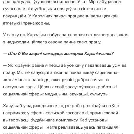
для прагулак і ўтульнае асвятленне. У г.п. Мір пабудавана
сучасная міні-футбольная пляцоўка з сінтэтычным
пакрыццём. У Карэлічах пачалі працаваць залы цяжкай
атлетыкі і трэнажорны.
У парку г.п. Карэлічы пабудавана новая летняя эстрада, якая
з надыходам цёплага сезона пачне сваю працу.
— Што б Вы хацелі пажадаць жых
арам Карэліччыны?
— Як кіраўнік раёна я перш за ўсё хачу падзякаваць усім за
працу. Мы не дапусцілі зніжэння паказчыкаў сацыяльна-
эканамічнага развіцця, ажыццявілі добры зачын на
наступныя гады. Цёплых слоў заслугоўваюць работнікі
сацыяльнай сферы: медыцыны, адукацыі, культуры.
Хачу, каб у надыходзячым годзе раён развіваўся ва ўсіх
напрамках: у сферы сельскай гаспадаркі, прамысловай
вытворчасці, будаўнічага комплексу. Каб установы
сацыяльнай сферы маглі рэалізаваць увесь патэнцыял