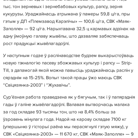
тыс. тон зерневых і зернебабовых культур, рапсу, зерня
кукурузы. Ураджайнасць атрымана ў памеры 59,8 ц/га, пры
гэтым у ДП «Племзавод Карэлічы» — 100,6 ц/га, СВК «Маяк-
Заполле» — 92 ц/га. Нарыхтавана 32,5 ц кармавых адзінак на
адну ўмоўную галаву жывёлы, што дазваляе забяспечваць
рост прадукцыі жывёлагадоўлі.
У наступным годзе ў раслінаводстве будзем выкарыстоўваць
новую тэхналогію пасеву збожжавых культур і рапсу — Strip-
Till, з дапамогай якой можна павысіць ураджайнасць раслін у
сярэднім на 15-25%. Вопыт такой працы ўжо маюць СВК
“Свіцязянка-2003” і “Жухавічы”.
Сур’ёзная работа праведзена як у бягучым, так і ў папярэднія
гады ў галіне жывёлагадоўлі. Валавая вытворчасць малака
за год складае 93 тысячы тон, што на 8,4% больш за
ўзровень мінулага года. Надой на карову складае 7100 кг
(упершыню ў гісторыі раёна мы перасягнулі гэтую мяжу), у
СВК «Свіцязянка-2003» — 11 670 кг, СВК «Маяк-Заполле» — 9