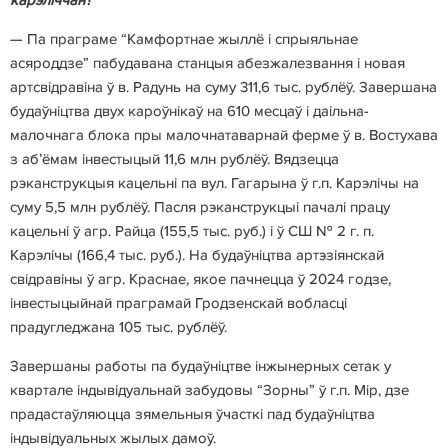
— Па праграме “Камфортнае жыллё і спрыяльнае
асяроддзе” пабудавана станцыя абезжалезвання і новая
артсвідравіна ў в. Радунь на суму 311,6 тыс. рублёў. Завершана
будаўніцтва двух кароўнікаў на 610 месцаў і даільна-
малочнага блока пры малочнатаварнай ферме ў в. Востухава
з аб’ёмам інвестыцый 11,6 млн рублёў. Вядзецца
рэканструкцыя кацельні па вул. Гагарына ў г.п. Карэлічы на
суму 5,5 млн рублёў. Пасля рэканструкцыі пачалі працу
кацельні ў агр. Райца (155,5 тыс. руб.) і ў СШ № 2 г. п.
Карэлічы (166,4 тыс. руб.). На будаўніцтва артэзіянскай
свідравіны ў агр. Краснае, якое пачнецца ў 2024 годзе,
інвестыцыйнай праграмай Гродзенскай вобласці
прадугледжана 105 тыс. рублёў.
Завершаны работы па будаўніцтве інжынерных сетак у
квартале індывідуальнай забудовы “Зорны” ў г.п. Мір, дзе
прадастаўляюцца зямельныя ўчасткі пад будаўніцтва
індывідуальных жылых дамоў.