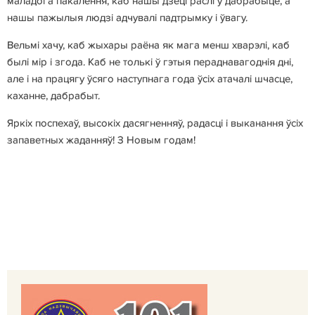
маладога пакалення, каб нашы дзеці раслі ў дабрабыце, а
нашы пажылыя людзі адчувалі падтрымку і ўвагу.
Вельмі хачу, каб жыхары раёна як мага менш хварэлі, каб
былі мір і згода. Каб не толькі ў гэтыя пераднавагоднія дні,
але і на працягу ўсяго наступнага года ўсіх атачалі шчасце,
каханне, дабрабыт.
Яркіх поспехаў, высокіх дасягненняў, радасці і выканання ўсіх
запаветных жаданняў! З Новым годам!