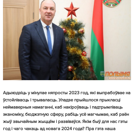
Адыходзіць у мінулае няпросты 2023 год, які выпрабоўвае на
ўстойлівасць і трываласць. Уладзе прыйшлося прыкласці
неймаверныя намаганні, каб накіроўваць і падтрымліваць
эканоміку, бюджэтную сферу, рабіць усё магчымае, каб раён
жыў звычайным жыццём і развіваўся. Якім быў для нас гэты
год і чаго чакаць ад новага 2024 года? Пра гэта наша