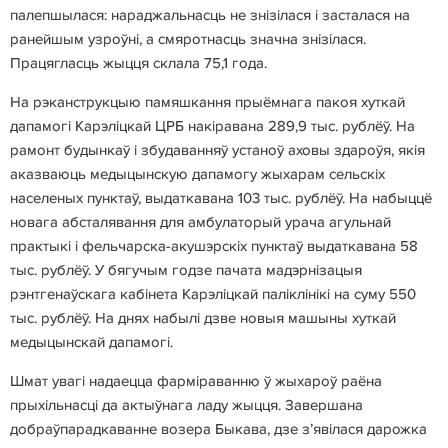
палепшылася: нараджальнасць не знізілася і засталася на
ранейшым узроўні, а смяротнасць значна знізілася.
Працягласць жыцця склала 75,1 года.
На рэканструкцыю памяшкання прыёмнага пакоя хуткай
дапамогі Карэліцкай ЦРБ накіравана 289,9 тыс. рублёў. На
рамонт будынкаў і збудаванняў устаноў аховы здароўя, якія
аказваюць медыцынскую дапамогу жыхарам сельскіх
населеных пунктаў, выдаткавана 103 тыс. рублёў. На набыццё
новага абсталявання для амбулаторый урача агульнай
практыкі і фельчарска-акушэрскіх пунктаў выдаткавана 58
тыс. рублёў. У бягучым годзе пачата мадэрнізацыя
рэнтгенаўскага кабінета Карэліцкай паліклінікі на суму 550
тыс. рублёў. На днях набылі дзве новыя машыны хуткай
медыцынскай дапамогі.
Шмат увагі надаецца фарміраванню ў жыхароў раёна
прыхільнасці да актыўнага ладу жыцця. Завершана
добраўпарадкаванне возера Быкава, дзе з’явілася дарожка