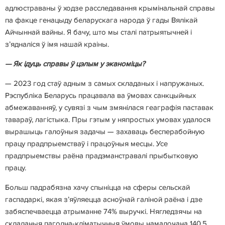
адлюстраваны ў ходзе расследавання крымінальнай справы
па факце генацыду беларускага народа ў гады Вялікай
Айчыннай вайны. Я бачу, што мы сталі патрыятычней і
з’ядналіся ў імя нашай краіны.
— Як ідуць справы ў цэлым у эканоміцы?
— 2023 год стаў адным з самых складаных і напружаных.
Рэспубліка Беларусь працавала ва ўмовах санкцыйных
абмежаванняў, у сувязі з чым змянілася геаграфія паставак
тавараў, лагістыка. Пры гэтым у няпростых умовах удалося
вырашыць галоўныя задачы — захаваць бесперабойную
працу прадпрыемстваў і працоўныя месцы. Усе
прадпрыемствы раёна прадэманстравалі прыбытковую
працу.
Больш падрабязна хачу спыніцца на сферы сельскай
гаспадаркі, якая з’яўляецца асноўнай галіной раёна і дзе
забяспечваецца атрыманне 74% выручкі. Нягледзячы на
складаныя пагодна-кліматычныя ўмовы намалочана 140,5