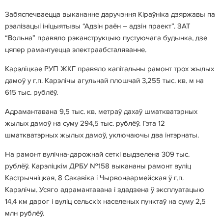
Забяспечваецца выкананне даручэння Кіраўніка дзяржавы па
рэалізацыі ініцыятывы “Адзін раён – адзін праект”. ЗАТ
“Вольна” правяло рэканструкцыю пустуючага будынка, дзе
цяпер рамантуецца электраабсталяванне.
Карэліцкае РУП ЖКГ правяло капітальны рамонт трох жылых
дамоў у г.п. Карэлічы агульнай плошчай 3,255 тыс. кв. м на
615 тыс. рублёў.
Адрамантавана 9,5 тыс. кв. метраў дахаў шматкватэрных
жылых дамоў на суму 294,5 тыс. рублёў. Гэта 12
шматкватэрных жылых дамоў, уключаючы два інтэрнаты.
На рамонт вулічна-дарожнай сеткі выдзелена 309 тыс.
рублёў. Карэліцкім ДРБУ №158 выкананы рамонт вуліц
Кастрычніцкая, 8 Сакавіка і Чырвонаармейская ў г.п.
Карэлічы. Усяго адрамантавана і здадзена ў эксплуатацыю
14,4 км дарог і вуліц сельскіх населеных пунктаў на суму 2,5
млн рублёў.