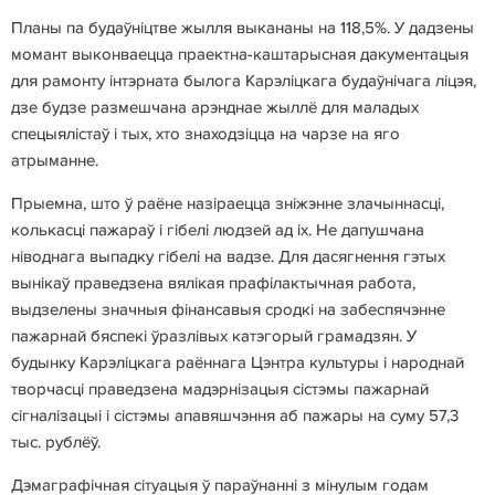
Планы па будаўніцтве жылля выкананы на 118,5%. У дадзены
момант выконваецца праектна-каштарысная дакументацыя
для рамонту інтэрната былога Карэліцкага будаўнічага ліцэя,
дзе будзе размешчана арэнднае жыллё для маладых
спецыялістаў і тых, хто знаходзіцца на чарзе на яго
атрыманне.
Прыемна, што ў раёне назіраецца зніжэнне злачыннасці,
колькасці пажараў і гібелі людзей ад іх. Не дапушчана
ніводнага выпадку гібелі на вадзе. Для дасягнення гэтых
вынікаў праведзена вялікая прафілактычная работа,
выдзелены значныя фінансавыя сродкі на забеспячэнне
пажарнай бяспекі ўразлівых катэгорый грамадзян. У
будынку Карэліцкага раённага Цэнтра культуры і народнай
творчасці праведзена мадэрнізацыя сістэмы пажарнай
сігналізацыі і сістэмы апавяшчэння аб пажары на суму 57,3
тыс. рублёў.
Дэмаграфічная сітуацыя ў параўнанні з мінулым годам