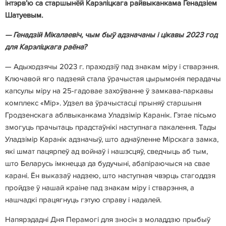
інтэрв’ю са старшынёй Карэліцкага райвыканкама Генадзіем
Шатуевым.
— Генадзій Мікалаевіч, чым быў адзначаны і цікавы 2023 год
для Карэліцкага раёна?
— Адыходзячы 2023 г. праходзіў пад знакам міру і стварэння.
Ключавой яго падзеяй стала ўрачыстая цырымонія перадачы
капсулы міру на 25-гадовае захоўванне ў замкава-паркавы
комплекс «Мір». Удзел ва ўрачыстасці прыняў старшыня
Гродзенскага аблвыканкама Уладзімір Каранік. Гэтае пісьмо
змогуць прачытаць прадстаўнікі наступнага пакалення. Тады
Уладзімір Каранік адзначыў, што аднаўленне Мірскага замка,
які шмат пацярпеў ад войнаў і нашэсцяў, сведчыць аб тым,
што Беларусь імкнецца да будучыні, абапіраючыся на свае
карані. Ён выказаў надзею, што наступная чвэрць стагоддзя
пройдзе ў нашай краіне пад знакам міру і стварэння, а
нашчадкі працягнуць гэтую справу і надалей.
Напярэдадні Дня Перамогі для зносін з моладдзю прыбыў