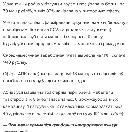
У эканоміку раёна ў бягучым годзе інвесціравана больш за
70 млн рублёў, з якіх 83% накіравана ў вытворчую сферу.
Усё гэта дазволіла сфарміраваць сукупныя даходы бюджэту з
прафіцытам. Больш за 50% падатковых паступленняў
забяспечылі суб’екты малога і сярэдняга бізнесу,
індывідуальныя прадпрымальнікі і самазанятыя грамадзяне.
Сярэднямесячная заработная плата вырасла на 11% і склала
1410 рублёў.
Сфера АПК папаўняецца кадрамі: 18 маладых спецыялістаў
прыбыло на працу ў адыходзячым годзе.
Абнавіўся машынна-трактарны парк раёна. Набыта 13
трактароў, з іх 5 энерганасычаных, 6 збожжаўборачных
камбайнаў, 4 пагрузчыка, 2 самаходных кормараздатчыка,
45 адзінак сельгастэхнікі і агрэгатаў на суму 15,1 млн рублёў.
— Якія меры прымаліся для больш камфортнага жыцця
карэліччан?