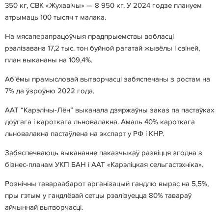
350 кг, СВК «Жухавічы» — 8 950 кг. У 2024 годзе плануем
атрымаць 100 тысяч т малака.
На мясаперапрацоўчыя прадпрыемствы вобласці
рэалізавана 17,2 тыс. тон буйной рагатай жывёлы і свіней,
план выкананы на 109,4%.
Аб’ёмы прамысловай вытворчасці забяспечаны з ростам на
7% да ўзроўню 2022 года.
ААТ “Карэлічы-Лён” выканала дзяржаўны заказ па пастаўках
доўгага і кароткага льновалакна. Амаль 40% кароткага
льновалакна пастаўлена на экспарт у РФ і КНР.
Забяспечваюць выкананне паказчыкаў развіцця згодна з
бізнес-планам УКП БАН і ААТ «Карэліцкая сельгастэхніка».
Рознічны тавараабарот арганізацый гандлю вырас на 5,5%,
пры гэтым у гандлёвай сетцы рэалізуецца 80% тавараў
айчыннай вытворчасці.