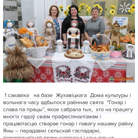
1 сакавіка на базе Жухавіцкага Дома культуры і
вольнага часу адбылося раённае свята “Гонар і
слава па працы”, якое сабрала тых, хто на працягу
многіх гадоў сваім прафесіяналізмам і
працавітасцю стварае гонар і павагу нашаму раёну.
Яны – перадавікі сельскай гаспадаркі,
перапрацоўчай прамысловасці і сацыяльна-