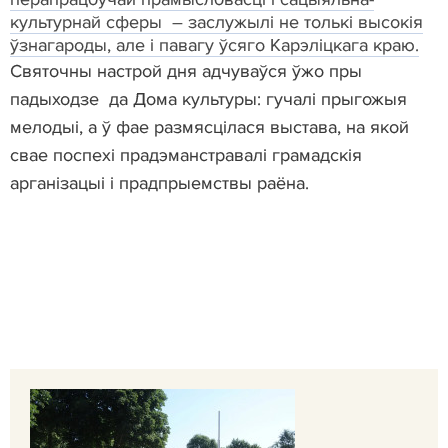
культурнай сферы – заслужылі не толькі высокія
ўзнагароды, але і павагу ўсяго Карэліцкага краю.
Святочны настрой дня адчуваўся ўжо пры
падыходзе да Дома культуры: гучалі прыгожыя
мелодыі, а ў фае размясцілася выстава, на якой
свае поспехі прадэманстравалі грамадскія
арганізацыі і прадпрыемствы раёна.