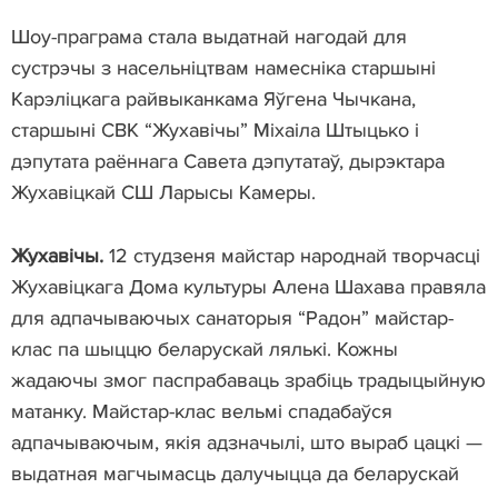
Шоу-праграма стала выдатнай нагодай для
сустрэчы з насельніцтвам намесніка старшыні
Карэліцкага райвыканкама Яўгена Чычкана,
старшыні СВК “Жухавічы” Міхаіла Штыцько і
дэпутата раённага Савета дэпутатаў, дырэктара
Жухавіцкай СШ Ларысы Камеры.
Жухавічы.
12 студзеня майстар народнай творчасці
Жухавіцкага Дома культуры Алена Шахава правяла
для адпачываючых санаторыя “Радон” майстар-
клас па шыццю беларускай лялькі. Кожны
жадаючы змог паспрабаваць зрабіць традыцыйную
матанку. Майстар-клас вельмі спадабаўся
адпачываючым, якія адзначылі, што выраб цацкі —
выдатная магчымасць далучыцца да беларускай