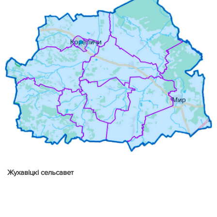
Жухавіцкі с
ельсавет