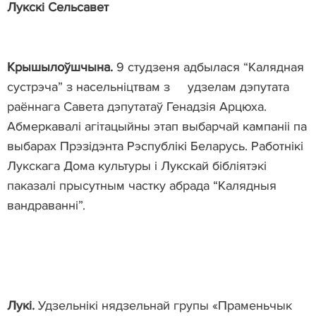
Лукскі
Сельсавет
Крышылоўшчына.
9 студзеня адбылася “Калядная
сустрэча” з насельніцтвам з удзелам дэпутата
раённага Савета дэпутатаў Генадзія Арцюха.
Абмеркавалі агітацыйны этап выбарчай кампаніі па
выбарах Прэзідэнта Рэспублікі Беларусь. Работнікі
Лукскага Дома культуры і Лукскай бібліятэкі
паказалі прысутным частку абрада “Калядныя
вандраванні”.
Лукі.
Удзельнікі нядзельнай групы «Праменьчык