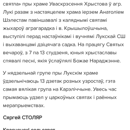
святла» пры храме Уваскрэсення Хрыстова ў агр.
Лукі разам з настаяцелем храма іерэем Анатоліем
Шэлестам павіншавалі з каляднымі святамі
жыхароў аграгарадка і в. Крышылоўшчына,
выступілі перад настаўнікамі і вучнямі Лукскай СШ
і выхаванцамі дзіцячага садка. На працягу Святых
вечароў, з 7 па 13 студзеня, юныя хрыстаславы
спявалі песні, якія ўслаўлялі Божае Нараджэнне.
У нядзельнай групе пры Лукскім храме
ўдзельнічаюць 13 дзетак розных узростаў, гэта
самая вялікая група на Карэліччыне. Увесь час
прымаюць удзел у царкоўных святах і раённых
мерапрыемствах.
Сяргей СТОЛЯР
Красненскі с
ельсавет