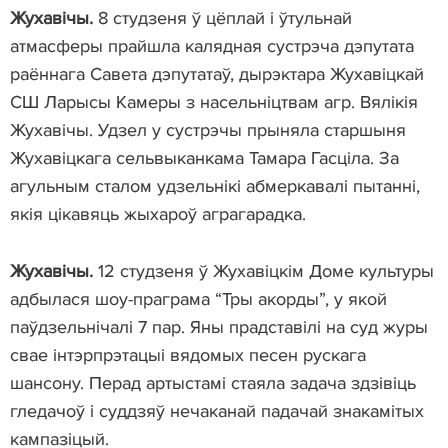
Жухавічы.
8 студзеня ў цёплай і ўтульнай
атмасферы прайшла калядная сустрэча дэпутата
раённага Савета дэпутатаў, дырэктара Жухавіцкай
СШ Ларысы Камеры з насельніцтвам агр. Вялікія
Жухавічы. Удзел у сустрэчы прыняла старшыня
Жухавіцкага сельвыканкама Тамара Гасціла. За
агульным сталом удзельнікі абмеркавалі пытанні,
якія цікавяць жыхароў аграгарадка.
Жухавічы.
12 студзеня ў Жухавіцкім Доме культуры
адбылася шоу-праграма “Тры акорды”, у якой
паўдзельнічалі 7 пар. Яны прадставілі на суд журы
свае інтэрпрэтацыі вядомых песен рускага
шансону. Перад артыстамі стаяла задача здзівіць
гледачоў і суддзяў нечаканай падачай знакамітых
кампазіцый.