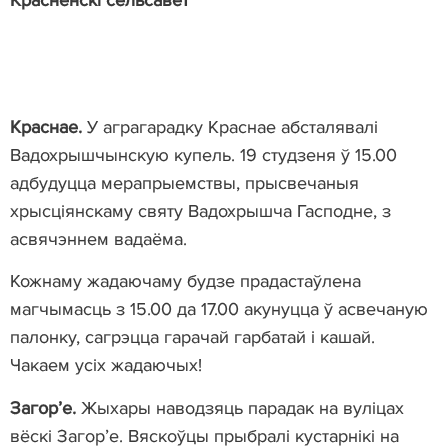
Краснае.
У аграгарадку Краснае абсталявалі
Вадохрышчынскую купель. 19 студзеня ў 15.00
адбудуцца мерапрыемствы, прысвечаныя
хрысціянскаму святу Вадохрышча Гасподне, з
асвячэннем вадаёма.
Кожнаму жадаючаму будзе прадастаўлена
магчымасць з 15.00 да 17.00 акунуцца ў асвечаную
палонку, сагрэцца гарачай гарбатай і кашай.
Чакаем усіх жадаючых!
Загор’е.
Жыхары наводзяць парадак на вуліцах
вёскі Загор’е. Вяскоўцы прыбралі кустарнікі на