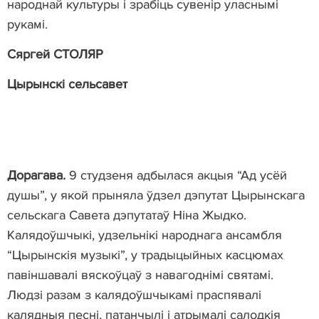
народнай культуры і зрабіць сувенір уласнымі
рукамі.
Сяргей СТОЛЯР
Цырынскі сельсавет
Дорагава.
9 студзеня адбылася акцыя “Ад усёй
душы”, у якой прыняла ўдзел дэпутат Цырынскага
сельскага Савета дэпутатаў Ніна Жыдко.
Калядоўшчыкі, удзельнікі народнага ансамбля
“Цырынскія музыкі”, у традыцыйных касцюмах
павіншавалі вяскоўцаў з навагоднімі святамі.
Людзі разам з калядоўшчыкамі праспявалі
калядныя песні, патанчылі і атрымалі салодкія