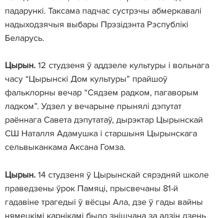
падарункі. Таксама падчас сустрэчы абмеркавалі
надыходзячыя выбары Прэзідэнта Рэспублікі
Беларусь.
Цырын.
12 студзеня ў аддзеле культуры і вольнага
часу “Цырынскі Дом культуры” прайшоў
фальклорны вечар “Сядзем радком, пагаворым
ладком”. Удзел у вечарыне прынялі дэпутат
раённага Савета дэпутатаў, дырэктар Цырынскай
СШ Наталля Адамушка і старшыня Цырынскага
сельвыканкама Аксана Гомза.
Цырын.
14 студзеня ў Цырынскай сярэдняй школе
праведзены ўрок Памяці, прысвечаны 81-й
гадавіне трагедыі ў вёсцы Ала, дзе ў гады вайны
нямецкімі карнікамі было знішчана за адзін дзень