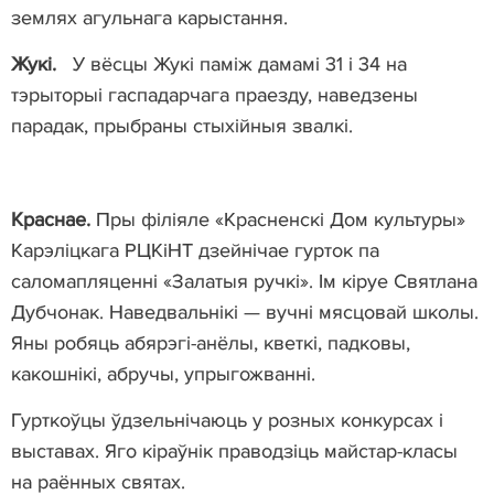
землях агульнага карыстання.
Жукі.
У вёсцы Жукі паміж дамамі 31 і 34 на
тэрыторыі гаспадарчага праезду, наведзены
парадак, прыбраны стыхійныя звалкі.
Краснае.
Пры філіяле «Красненскі Дом культуры»
Карэліцкага РЦКіНТ дзейнічае гурток па
саломапляценні «Залатыя ручкі». Ім кіруе Святлана
Дубчонак. Наведвальнікі — вучні мясцовай школы.
Яны робяць абярэгі-анёлы, кветкі, падковы,
какошнікі, абручы, упрыгожванні.
Гурткоўцы ўдзельнічаюць у розных конкурсах і
выставах. Яго кіраўнік праводзіць майстар-класы
на раённых святах.