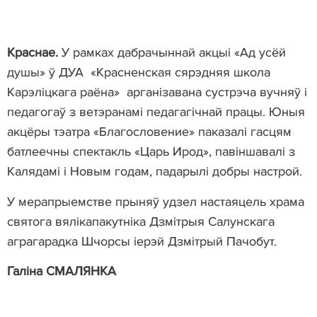
Краснае.
У рамках дабрачыннай акцыі «Ад усёй
душы» ў ДУА «Красненская сярэдняя школа
Карэліцкага раёна» арганізавана сустрэча вучняў і
педагогаў з ветэранамі педагагічнай працы. Юныя
акцёры тэатра «Благословение» паказалі гасцям
батлеечны спектакль «Царь Ирод», павіншавалі з
Калядамі і Новым годам, падарылі добры настрой.
У мерапрыемстве прыняў удзел настаяцель храма
святога вялікапакутніка Дзмітрыя Салунскага
аграгарадка Шчорсы іерэй Дзмітрый Пачобут.
Галіна СМАЛЯНКА