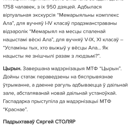
1758 чалавек, з іх 950 дзяцей. Адбылася
віртуальная экскурсія “Мемарыяльны комплекс
Ала”, для вучняў І-ІV класаў прадэманстраваны
відэаролік “Мемарыял на месцы спаленай
нацыстамі вёскі Ала”, для вучняў V-ІХ, ХІ класаў –
“Успаміны тых, хто выжыў у вёсцы Ала… Як
нацысты яе знішчылі разам з людзьмі?”.
Цырын.
Завершана мадэрнізацыя МТФ “Цырын”.
Дойны статак пераведзены на бяспрывязнае
ўтрыманне, а даенне рагуль адбываецца ў даільнай
зале, абсталяванай новай даільнай устаноўкай.
Гаспадарка прыступіла да мадэрнізацыі МТФ
“Краснае”.
Падрыхтаваў
Сяргей СТОЛЯР