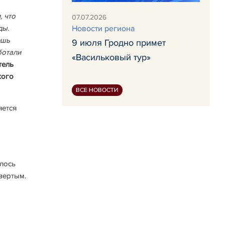
, что
07.07.2026
Новости региона
ды.
ешь
9 июля Гродно примет
ботали
«Васильковый тур»
тель
кого
ВСЕ НОВОСТИ
яется
алось
твертым.