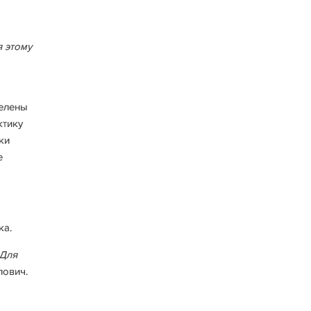
я этому
целены
ктику
ки
е
ка.
 Для
лович.