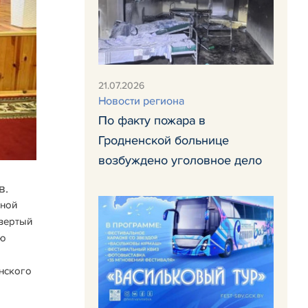
21.07.2026
Новости региона
По факту пожара в
Гродненской больнице
возбуждено уголовное дело
в.
бной
твертый
ую
анского