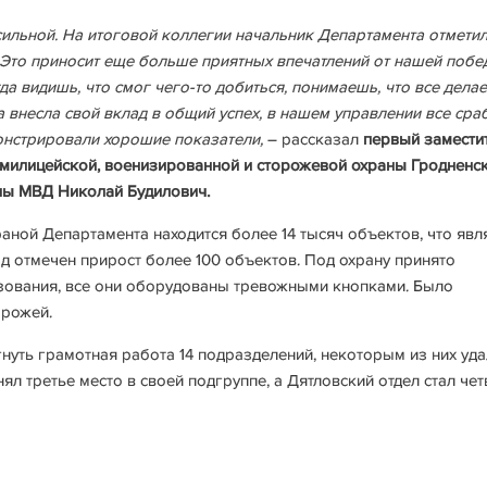
ильной. На итоговой коллегии начальник Департамента отметил
 Это приносит еще больше приятных впечатлений от нашей побе
гда видишь, что смог чего-то добиться, понимаешь, что все дела
 внесла свой вклад в общий успех, в нашем управлении все сра
онстрировали хорошие показатели,
– рассказал
первый замести
 милицейской, военизированной и сторожевой охраны Гродненс
ны МВД Николай Будилович.
аной Департамента находится более 14 тысяч объектов, что явл
од отмечен прирост более 100 объектов. Под охрану принято
зования, все они оборудованы тревожными кнопками. Было
орожей.
нуть грамотная работа 14 подразделений, некоторым из них уд
нял третье место в своей подгруппе, а Дятловский отдел стал че