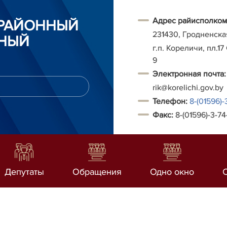
Адрес райисполком
 РАЙОННЫЙ
231430, Гродненска
НЫЙ
г.п. Кореличи, пл.17
9
Электронная почта:
rik@korelichi.gov.by
Т
елефон:
8-(01596)-
Факс:
8-(01596)-3-74
Депутаты
Обращения
Одно окно