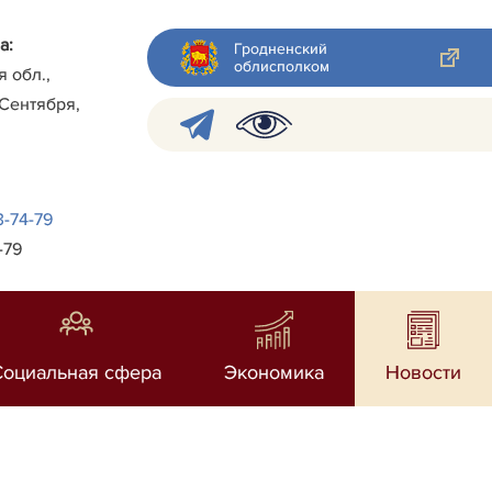
а:
Гродненский
облисполком
я обл.,
 Сентября,
3-74-79
-79
Социальная сфера
Экономика
Новости