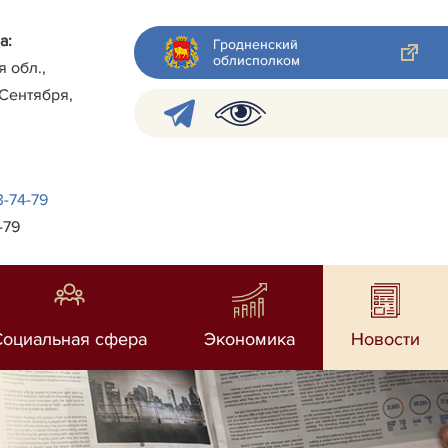
а:
Гродненский
облисполком
я обл.,
 Сентября,
3-74-79
-79
Социальная сфера
Экономика
Новости