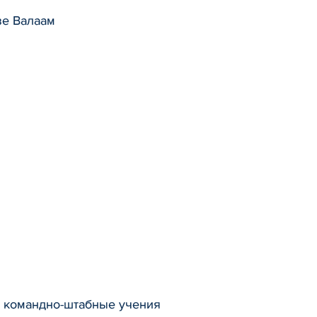
ве Валаам
и командно-штабные учения