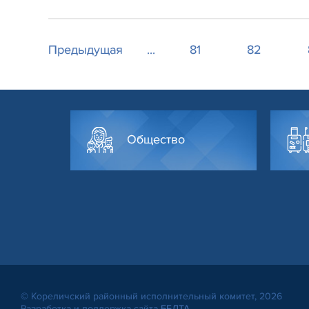
Предыдущая
...
81
82
Общество
© Кореличский районный исполнительный комитет, 2026
Разработка и поддержка сайта
БЕЛТА