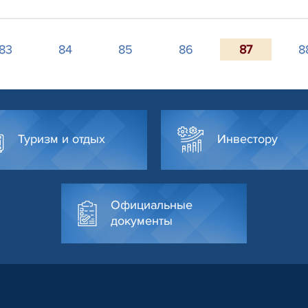
83
84
85
86
87
8
Туризм и отдых
Инвестору
Официальные
документы