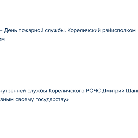
— День пожарной службы. Кореличский райисполком 
ом
внутренней службы Кореличского РОЧС Дмитрий Шань
езным своему государству»