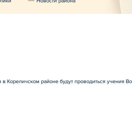
лики
Новости района
я в Кореличском районе будут проводиться учения В