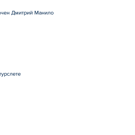
ачен Дмитрий Манило
турслете