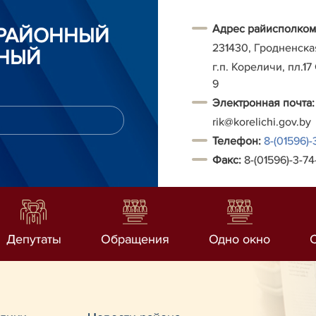
Адрес райисполком
 РАЙОННЫЙ
231430, Гродненска
НЫЙ
г.п. Кореличи, пл.17
9
Электронная почта:
rik@korelichi.gov.by
Т
елефон:
8-(01596)-
Факс:
8-(01596)-3-74
Депутаты
Обращения
Одно окно