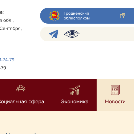
а:
Гродненский
облисполком
я обл.,
 Сентября,
3-74-79
-79
Социальная сфера
Экономика
Новости