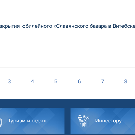
акрытия юбилейного «Славянского базара в Витебск
3
4
5
6
7
8
Туризм и отдых
Инвестору