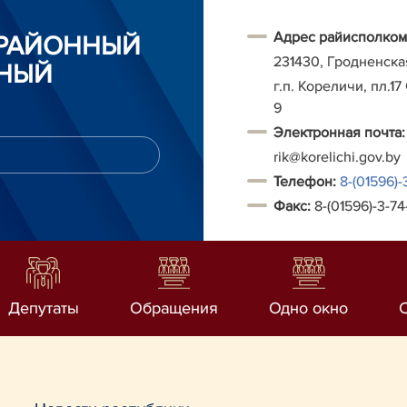
Адрес райисполком
 РАЙОННЫЙ
231430, Гродненска
НЫЙ
г.п. Кореличи, пл.17
9
Электронная почта:
rik@korelichi.gov.by
Т
елефон:
8-(01596)-
Факс:
8-(01596)-3-74
Депутаты
Обращения
Одно окно