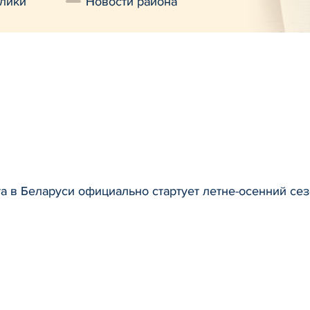
лики
Новости района
та в Беларуси официально стартует летне-осенний с