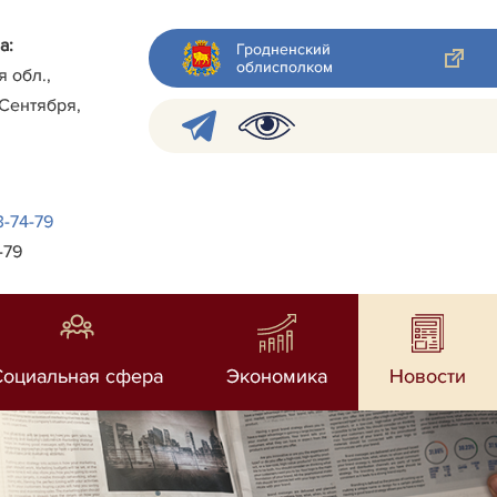
а:
Гродненский
облисполком
я обл.,
 Сентября,
3-74-79
-79
Социальная сфера
Экономика
Новости