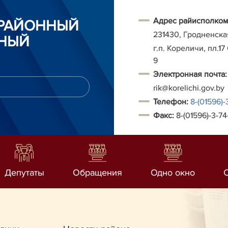
Адрес райисполком
 РАЙОННЫЙ
231430, Гродненска
НЫЙ
г.п. Кореличи, пл.17
9
Электронная почта:
rik@korelichi.gov.by
Т
елефон:
8-(01596)-
Факс:
8-(01596)-3-74
Депутаты
Обращения
Одно окно