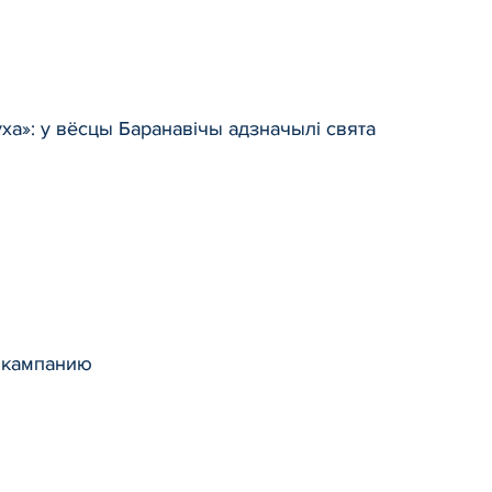
ха»: у вёсцы Баранавічы адзначылі свята
ю кампанию