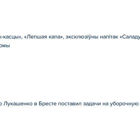
-касцы», «Лепшая капа», эксклюзіўны напітак «Саладу
ломы
р Лукашенко в Бресте поставил задачи на уборочну