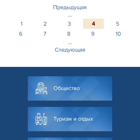
Предыдущая
...
1
2
3
4
5
6
7
8
9
10
...
Следующая
Общество
Туризм и отдых