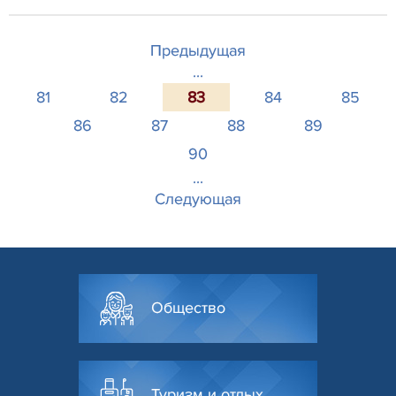
Предыдущая
...
81
82
83
84
85
86
87
88
89
90
...
Следующая
Общество
Туризм и отдых